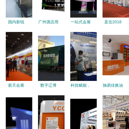
展会专家与
象的完美呈
案
办公用品伙
现
伴
国内新锐
广州酒店用
一站式会展
直击2018
CRO企业
品展览会精
解决方案
第十四届
巡礼（二）
彩回顾 大
展台展具采
COTTM展
迈百瑞，从
型商用洗碗
购、批发与
会 目的地
办公用品看
机厂家“洗
优质厂家直
聚焦中国市
企业精细化
碗哥”的亮
供指南
场，办公用
运营与创新
眼瞬间
品新趋势
文化
新天会展
数字辽博
科技赋能，
驰易佳换油
连接全球商
2021 智慧
守护健康
中心 一站
机，成就卓
启航，见证
——湖南展
式汽车养护
越舞台的专
文博会展服
团惊艳亮相
产品展示与
业展会服务
务新成长
第85届中国
品牌服务
商
国际医疗器