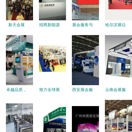
新天会展
招商新能源
展会服务与
哈尔滨展位
一站式专业
亮相上海展
办公用品
设计专业服
展会服务
会 以专业
优化企业形
务优选指南
商，助力办
展台设计与
象与效率的
华赢文化传
公用品行业
绿色办公用
双翼
播与0451-
扬帆全球
品引领能源
86305599
未来
解析
卓越品质，
致力全球展
西安展会服
云南会展服
全球连接
会服务厂商
务公司办公
务全攻略
美习展览上
2017年办
用品图片大
设计、搭建
海公司，您
公用品批发
全 高效办
与布置的一
的特装赴德
新格局
公与专业形
站式解决方