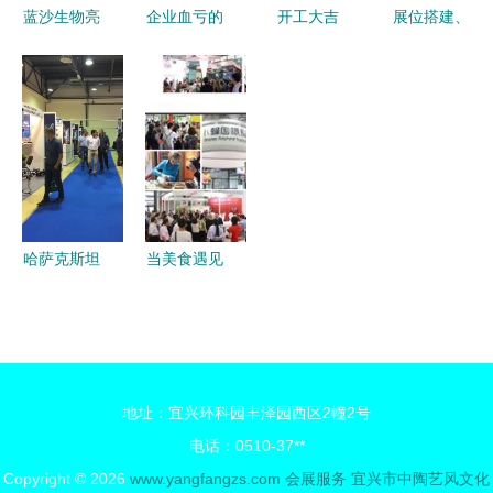
际社学会展
蓝沙生物亮
企业血亏的
开工大吉
展位搭建、
服务盛况回
相2023世
CMEF真相
——淮北会
舞台搭建与
顾
界大健康博
这3个展览
展服务助力
会展服务
览会 基因
设计搭建雷
开门红
内容详解及
检测与护理
区，你踩了
办公用途一
站服务受热
几个？
体化方案
捧，办公用
品服务也成
哈萨克斯坦
当美食遇见
亮点
国际汽车零
商务 八月
配件、维修
上海国际食
检测诊断设
品饮料展会
备及服务用
与办公场景
地址：宜兴环科园丰泽园西区2幢2号
品展览会
的奇妙融合
电话：0510-37**
一站式汽车
Copyright © 2026
www.yangfangzs.com
会展服务
宜兴市中陶艺风文化
后市场解决