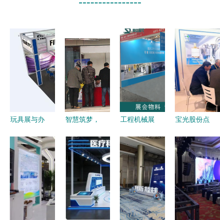
----------------
玩具展与办
智慧筑梦，
工程机械展
宝光股份点
公用品的双
安全护航
展位设计与
亮2026汉
赢策略 展
2014第十
宣传物料全
诺威工业博
位装修搭建
四届浙江国
攻略 如何
览会 精诚
的全流程指
际智能楼宇
巧用办公用
会展服务打
南
与安防展览
品提升品牌
造智能制造
会暨杭州国
印象？
新名片