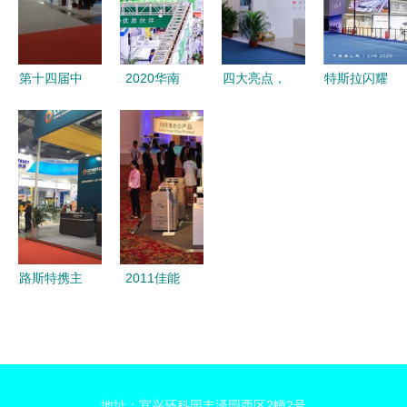
焦办公用品
会展服务赋
解决方案
新趋势，引
能全球能源
领行业新风
合作
第十四届中
2020华南
四大亮点，
特斯拉闪耀
向
国（南京）
国际工业博
带您洞见
进博会 科
国际软件产
览会盛大启
2021广州
技与可持续
品和信息服
幕，以专业
光亚展的卓
出行的交融
务交易博览
会展服务赋
越会展服务
盛宴
会 会展服
能粤港澳大
务铸就数字
湾区智能制
未来
造产业升级
路斯特携主
2011佳能
打产品闪耀
博览会 智
亮相第18届
能商务影像
中国国际工
方案引领未
业博览会
来办公新潮
地址：宜兴环科园丰泽园西区2幢2号