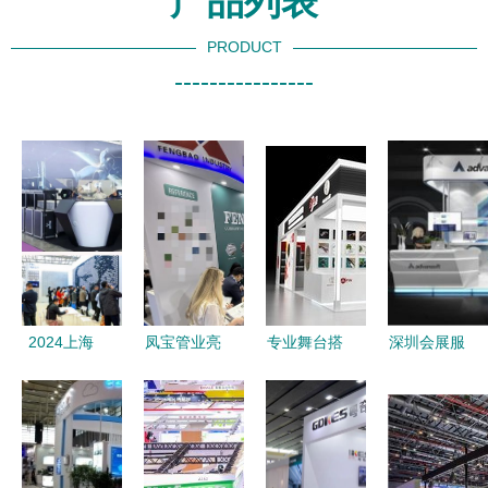
产品列表
PRODUCT
----------------
2024上海
凤宝管业亮
专业舞台搭
深圳会展服
国际酒店工
相2025阿
建与会展服
务 全球会
程设计与用
布扎比国际
务 陇南活
展名城的高
品博览会全
石油天然气
动策划与执
效引擎与创
面启幕 聚
展会，专业
行的一站式
新典范