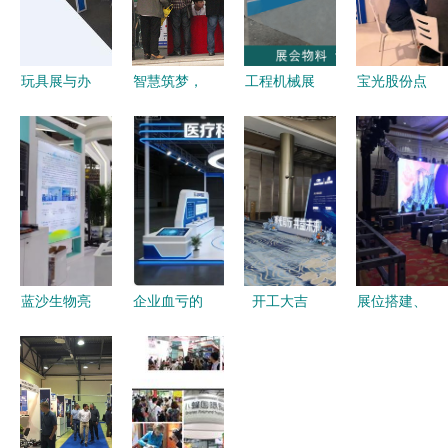
玩具展与办
智慧筑梦，
工程机械展
宝光股份点
公用品的双
安全护航
展位设计与
亮2026汉
赢策略 展
2014第十
宣传物料全
诺威工业博
位装修搭建
四届浙江国
攻略 如何
览会 精诚
的全流程指
际智能楼宇
巧用办公用
会展服务打
南
与安防展览
品提升品牌
造智能制造
会暨杭州国
印象？
新名片
际社学会展
蓝沙生物亮
企业血亏的
开工大吉
展位搭建、
服务盛况回
相2023世
CMEF真相
——淮北会
舞台搭建与
顾
界大健康博
这3个展览
展服务助力
会展服务
览会 基因
设计搭建雷
开门红
内容详解及
检测与护理
区，你踩了
办公用途一