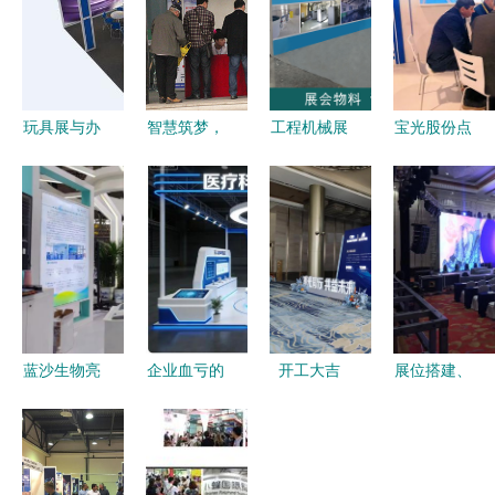
玩具展与办
智慧筑梦，
工程机械展
宝光股份点
公用品的双
安全护航
展位设计与
亮2026汉
赢策略 展
2014第十
宣传物料全
诺威工业博
位装修搭建
四届浙江国
攻略 如何
览会 精诚
的全流程指
际智能楼宇
巧用办公用
会展服务打
南
与安防展览
品提升品牌
造智能制造
会暨杭州国
印象？
新名片
际社学会展
蓝沙生物亮
企业血亏的
开工大吉
展位搭建、
服务盛况回
相2023世
CMEF真相
——淮北会
舞台搭建与
顾
界大健康博
这3个展览
展服务助力
会展服务
览会 基因
设计搭建雷
开门红
内容详解及